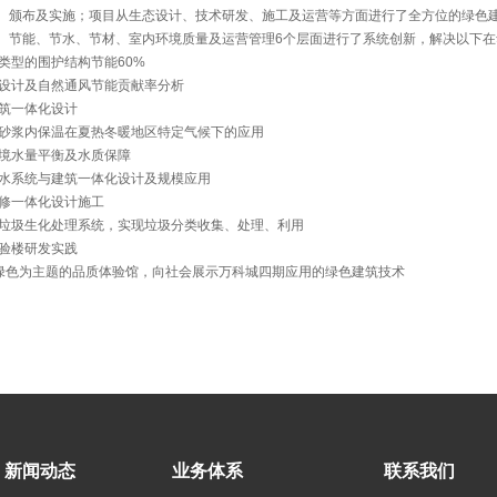
、颁布及实施；项目从生态设计、技术研发、施工及运营等方面进行了全方位的绿色建筑
、节能、节水、节材、室内环境质量及运营管理6个层面进行了系统创新，解决以下
筑类型的围护结构节能60%
通风设计及自然通风节能贡献率分析
建筑一体化设计
保温砂浆内保温在夏热冬暖地区特定气候下的应用
水环境水量平衡及水质保障
能热水系统与建筑一体化设计及规模应用
装修一体化设计施工
有机垃圾生化处理系统，实现垃圾分类收集、处理、利用
实验楼研发实践
设以绿色为主题的品质体验馆，向社会展示万科城四期应用的绿色建筑技术
新闻动态
业务体系
联系我们