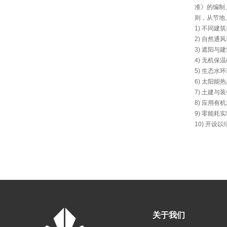
准》的编制
则，从节地
1) 不同建
2) 自然
3) 遮阳与
4) 无机
5) 生态
6) 太阳
7) 土建与
8) 应用
9) 零能耗
10) 开
关于我们