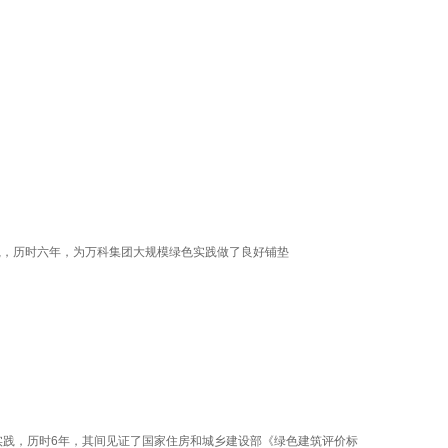
践，历时六年，为万科集团大规模绿色实践做了良好铺垫
实践，历时6年，其间见证了国家住房和城乡建设部《绿色建筑评价标